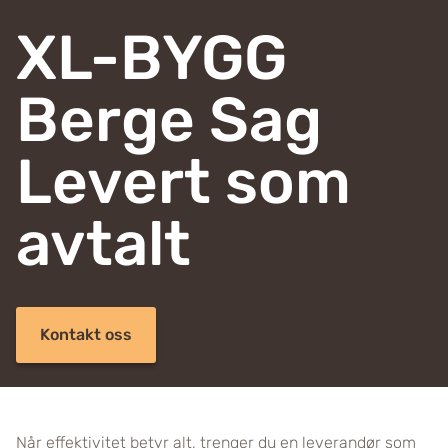
XL-BYGG
Berge Sag
Levert som
avtalt
Kontakt oss
Når effektivitet betyr alt, trenger du en leverandør som